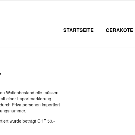
STARTSEITE
CERAKOTE
V
chen Waffenbestandteile müssen
mit einer Importmarkierung
durch Privatpersonen importiert
erungsnummer.
tiert wurde beträgt CHF 50.-