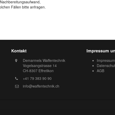
nd Nachbereitungsaufwand,
olchen Fällen bitte anfragen.
Kontakt
Impressum un
Demarmels Waffentechnik
Impressum
Vogelsangstrasse 14
Datenschu
CH-8307 Effretikon
AGB
+41 79 383 90 90
info@waffentechnik.ch