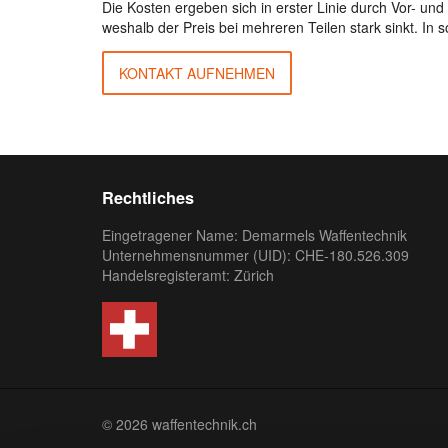
Die Kosten ergeben sich in erster Linie durch Vor- u
weshalb der Preis bei mehreren Teilen stark sinkt. In s
KONTAKT AUFNEHMEN
Rechtliches
Eingetragener Name: Demarmels Waffentechnik
Unternehmensnummer (UID): CHE-180.526.309
Handelsregisteramt: Zürich
© 2026 waffentechnik.ch